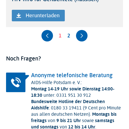
Herunterladen
Seitennummerierung
Vorherige
Aktuelle
Seite
Nächste
1
2
Seite
Seite
Seite
Noch Fragen?
Anonyme telefonische Beratung
AIDS-Hilfe Potsdam e. V.:
Montag 14-19 Uhr sowie Dienstag 14:00-
18:30
unter: 0331 951 30 912
Bundesweite Hotline der Deutschen
Aidshilfe
: 0180 33 19411 (9 Cent pro Minute
aus allen deutschen Netzen).
Montags bis
freitags
von
9 bis 21 Uhr
sowie
samstags
und sonntags
von
12 bis 14 Uhr
.